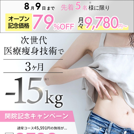
5
8
9
先着
名
様に限り
月
日
まで