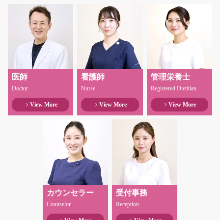
医師
看護師
管理栄養士
Doctor
Nurse
Registered Dietitian
View More
View More
View More
カウンセラー
受付事務
Counselor
Reception