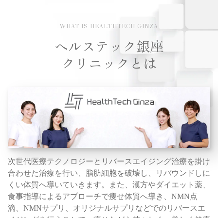
WHAT IS HEALTHTECH GINZA
ヘルステック銀座
クリニックとは
次世代医療テクノロジーと
リバースエイジング治療を
掛け
合わせた治療を行い、
脂肪細胞を破壊し、
リバウンドしに
くい体質へ
導いていきます。
また、
漢方やダイエット薬、
食事指導によるアプローチで
痩せ体質へ導き、
NMN点
滴、
NMNサプリ、
オリジナルサプリなど
での
リバースエ