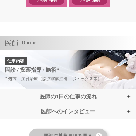
View More
View More
医師
Doctor
仕事内容
問診
投薬指導
施術
*
* 処方、注射治療（脂肪溶解注射、ボトックス等）
医師の1日の仕事の流れ
医師へのインタビュー
医師の募集要項を見る